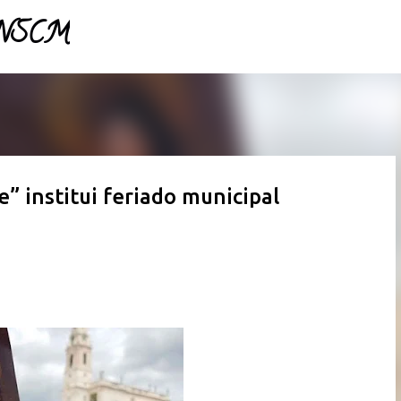
- NSCM
Pular para o conteúdo principal
e” institui feriado municipal
a