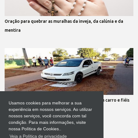
Oração para quebrar as muralhas da inveja, da calúnia e da
mentira
Protestante destrói tapete de Corpus Christi com carro e fiéis
Usamos cookies para melhorar a sua
se revoltam
experiência em nossos serviços. Ao utilizar
nossos serviços, você concorda com tal
condição. Para mais informações, visite
nossa Política de Cookies..
Veja a Política de privacidade