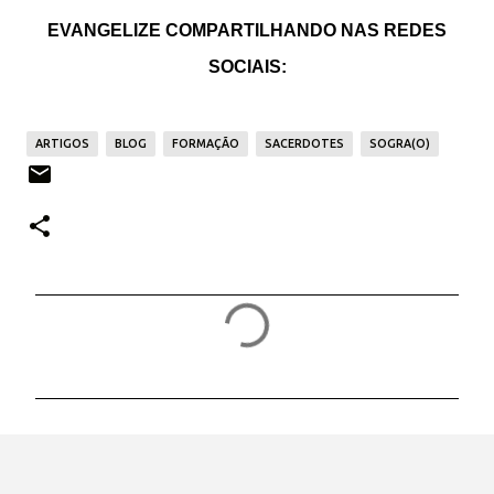
EVANGELIZE COMPARTILHANDO NAS REDES
SOCIAIS:
ARTIGOS
BLOG
FORMAÇÃO
SACERDOTES
SOGRA(O)
C
o
m
e
n
t