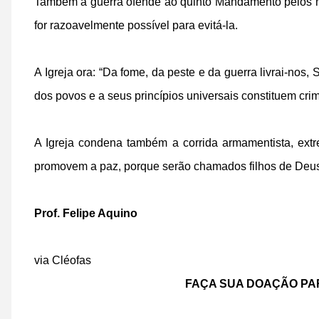
Também a guerra ofende ao quinto Mandamento pelos ma
for razoavelmente possível para evitá-la.
A Igreja ora: “Da fome, da peste e da guerra livrai-nos,
dos povos e a seus princípios universais constituem cri
A Igreja condena também a corrida armamentista, ext
promovem a paz, porque serão chamados filhos de Deus”
Prof. Felipe Aquino
via Cléofas
FAÇA SUA DOAÇÃO PA