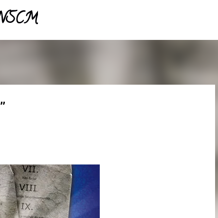
- NSCM
Pular para o conteúdo principal
”