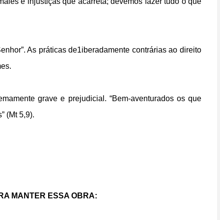
les e injustiças que acarreta; devemos fazer tudo o que
 Senhor”. As práticas de1iberadamente contrárias ao direito
mes.
remamente grave e prejudicial. “Bem-aventurados os que
 (Mt 5,9).
RA MANTER ESSA OBRA: