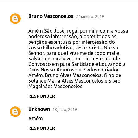
Bruno Vasconcelos
27 janeiro, 2019
C
o
Amém São José, rogai por mim com a vossa
poderosa intercessão, a obter todas as
m
bençãos espirituais por intercessão do
e
vosso Filho adotivo, Jesus Cristo Nosso
Senhor, para que livrai-me de todo mal e
n
Salvai-me para viver por toda Eternidade
t
Convosco em pura Santidade e Louvando a
Deus Nosso Amoroso e Piedoso Criador.
á
Amém. Bruno Alves Vasconcelos, filho de
r
Solange Maria Alves Vasconcelos e Silvio
Magalhães Vasconcelos.
i
RESPONDER
o
s
Unknown
18 julho, 2019
Amém
RESPONDER