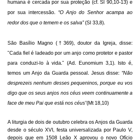
humana é cercada por sua proteção (cf. Sl 90,10-13) e
por sua intercessão.
“O Anjo do Senhor acampa ao
redor dos que o temem e os salva”
(Sl 33,8).
São Basílio Magno (†369), doutor da Igreja, disse:
"Cada fiel é ladeado por um anjo como protetor e pastor
para conduzi-lo à vida." (Ad. Eunomium 3,1). Isto é,
temos um Anjo da Guarda pessoal. Jesus disse:
“Não
desprezeis nenhum desses pequeninos, porque eu vos
digo que os seus anjos nos céus veem continuamente a
face de meu Pai que está nos céus”
(Mt 18,10)
A liturgia de dois de outubro celebra os Anjos da Guarda
desde o século XVI, festa universalizada por Paulo V,
depois que em 1508 Leão X aprovou o novo Ofício