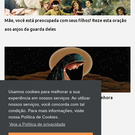
Mãe, você está preocupada com seus filhos? Reze esta oração
aos anjos da guarda deles
Usamos cookies para melhorar a sua
Novena dos nove meses de gestação de Nossa Senhora
experiência em nossos serviços. Ao utilizar
nossos serviços, você concorda com tal
condição. Para mais informações, visite
nossa Política de Cookies..
Veja a Política de privacidade
Tecnologia do Blogger