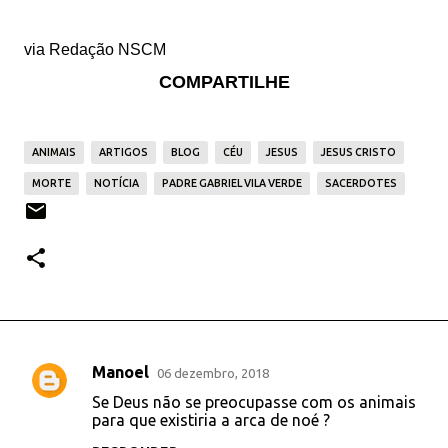
via Redação NSCM
COMPARTILHE
ANIMAIS
ARTIGOS
BLOG
CÉU
JESUS
JESUS CRISTO
MORTE
NOTÍCIA
PADRE GABRIEL VILA VERDE
SACERDOTES
Manoel
06 dezembro, 2018
C
Se Deus não se preocupasse com os animais
o
para que existiria a arca de noé ?
m