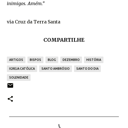
inimigos. Amém.”
via
Cruz da Terra Santa
COMPARTILHE
ARTIGOS
BISPOS
BLOG
DEZEMBRO
HISTÓRIA
IGREJA CATÓLICA
SANTO AMBRÓSIO
SANTO DO DIA
SOLENIDADE
C