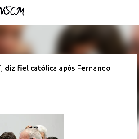
- NSCM
Pular para o conteúdo principal
 diz fiel católica após Fernando