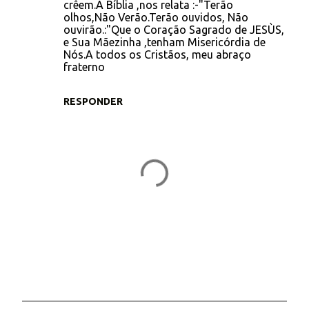
crêem.A Bíblia ,nos relata :-"Terão
n
olhos,Não Verão.Terão ouvidos, Não
t
ouvirão.:"Que o Coração Sagrado de JESÙS,
e Sua Mãezinha ,tenham Misericórdia de
á
Nós.A todos os Cristãos, meu abraço
r
fraterno
i
RESPONDER
o
s