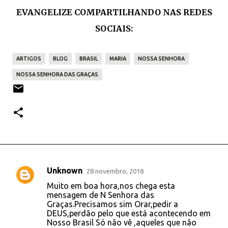
EVANGELIZE COMPARTILHANDO NAS REDES
SOCIAIS:
ARTIGOS
BLOG
BRASIL
MARIA
NOSSA SENHORA
NOSSA SENHORA DAS GRAÇAS
Unknown
28 novembro, 2018
C
Muito em boa hora,nos chega esta
o
mensagem de N Senhora das
Graças.Precisamos sim Orar,pedir a
m
DEUS,perdão pelo que está acontecendo em
e
Nosso Brasil Só não vê ,aqueles que não