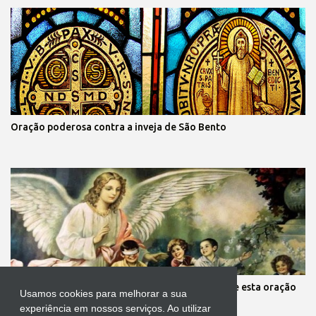
Oração poderosa contra a inveja de São Bento
Mãe, você está preocupada com seus filhos? Reze esta oração
Usamos cookies para melhorar a sua
aos anjos da guarda deles
experiência em nossos serviços. Ao utilizar