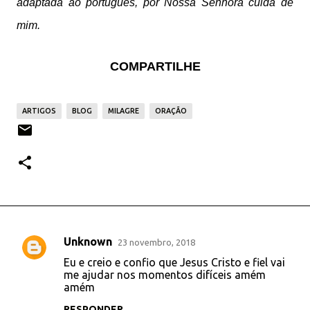
adaptada ao português, por Nossa Senhora cuida de
mim.
COMPARTILHE
ARTIGOS
BLOG
MILAGRE
ORAÇÃO
Unknown
23 novembro, 2018
C
Eu e creio e confio que Jesus Cristo e fiel vai
o
me ajudar nos momentos difíceis amém
amém
m
e
RESPONDER