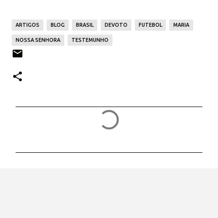
ARTIGOS
BLOG
BRASIL
DEVOTO
FUTEBOL
MARIA
NOSSA SENHORA
TESTEMUNHO
C
o
m
e
n
t
á
r