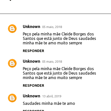
Unknown
05 maio, 2018
C
Peço pela minha mãe Cleide Borges dos
o
Santos que está junto de Deus saudades
minha mãe te amo muito sempre
m
e
RESPONDER
n
Unknown
05 maio, 2018
t
Peço pela minha mãe Cleide Borges dos
á
Santos que está junto de Deus saudades
minha mãe te amo muito sempre
r
i
RESPONDER
o
Unknown
13 abril, 2019
s
Saudades minha mãe te amo