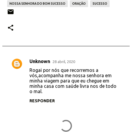
NOSSA SENHORA DO BOM SUCESSO
ORAÇÃO
SUCESSO
Unknown
28 abril, 2020
C
Rogai por nós que recorremos a
o
vós,acompanha me nossa senhora em
minha viagem para que eu chegue em
m
minha casa com saúde livra nos de todo
e
o mal.
n
RESPONDER
t
á
r
i