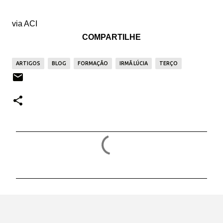
via ACI
COMPARTILHE
ARTIGOS
BLOG
FORMAÇÃO
IRMÃ LÚCIA
TERÇO
C
o
m
e
n
t