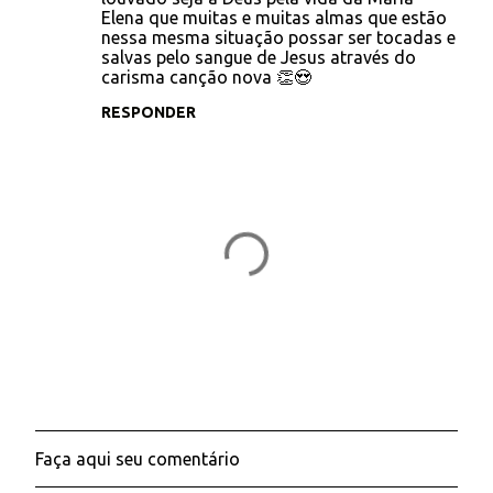
i
Elena que muitas e muitas almas que estão
nessa mesma situação possar ser tocadas e
o
salvas pelo sangue de Jesus através do
s
carisma canção nova 👏😍
RESPONDER
Faça aqui seu comentário
P
o