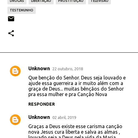
DROGAS
LIBERTAÇÃO
PROSTITUIÇÃO
TELEVISÃO
TESTEMUNHO
Unknown
22 outubro, 2018
C
Que benção do Senhor. Deus seja louvado e
o
ajude essa guerreira a ir muito além com a
graça de Deus... muitas bênçãos do Senhor
m
pra essa mulher e pra Canção Nova
e
RESPONDER
n
t
Unknown
02 abril, 2019
á
Graças a Deus existe esse carisma canção
nova Jesus cura liberta e salva as almas ,
r
louvado seja a Deus pela vida da Maria