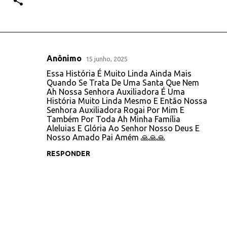
Anônimo
15 junho, 2025
C
Essa História É Muito Linda Ainda Mais
o
Quando Se Trata De Uma Santa Que Nem
Ah Nossa Senhora Auxiliadora É Uma
m
História Muito Linda Mesmo E Então Nossa
e
Senhora Auxiliadora Rogai Por Mim E
Também Por Toda Ah Minha Família
n
Aleluias E Glória Ao Senhor Nosso Deus E
t
Nosso Amado Pai Amém 🙏🙏🙏
á
RESPONDER
r
i
o
s