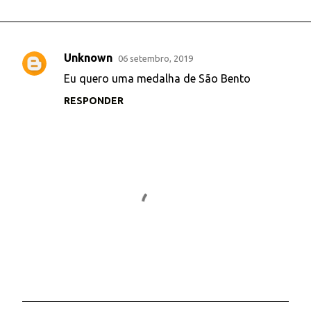
Unknown
06 setembro, 2019
C
Eu quero uma medalha de São Bento
o
RESPONDER
m
e
n
t
á
r
i
o
s