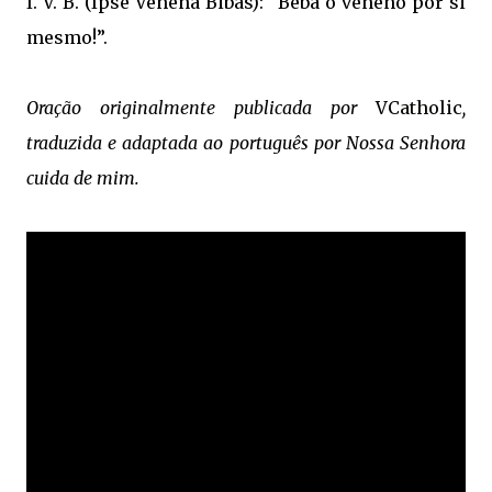
I. V. B. (Ipse Venena Bibas): “Beba o veneno por si
mesmo!”.
Oração originalmente publicada por
VCatholic
,
traduzida e adaptada ao português por Nossa Senhora
cuida de mim.