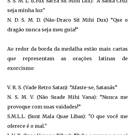
S. S. M. L. (Crux Sacra Sit Mihi Lux): "A Santa Cruz
seja minha luz"
N. D. S. M. D. (Não-Draco Sit Mihi Dux) “Que o
dragão nunca seja meu guia!”
Ao redor da borda da medalha estão mais cartas
que representam as orações latinas de
exorcismo:
V. R. S. (Vade Retro Satan): “Afaste-se, Satanás”
N. S. M. V. (Não Suade Mihi Vana): “Nunca me
provoque com suas vaidades!”
S.M.L.L. (Sunt Mala Quae Libas): "O que você me
oferece é o mal."