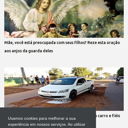
Mãe, você está preocupada com seus filhos? Reze esta oração
aos anjos da guarda deles
Protestante destrói tapete de Corpus Christi com carro e fiéis
Usamos cookies para melhorar a sua
se revoltam
experiência em nossos serviços. Ao utilizar