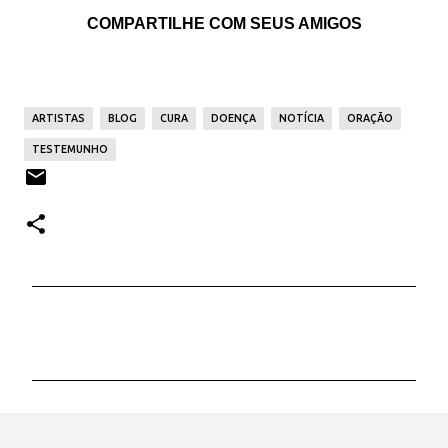
COMPARTILHE COM SEUS AMIGOS
ARTISTAS
BLOG
CURA
DOENÇA
NOTÍCIA
ORAÇÃO
TESTEMUNHO
C
o
m
e
n