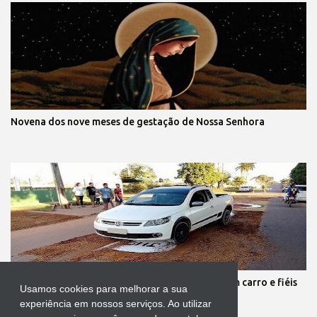
Novena dos nove meses de gestação de Nossa Senhora
Protestante destrói tapete de Corpus Christi com carro e fiéis
Usamos cookies para melhorar a sua
se revoltam
experiência em nossos serviços. Ao utilizar