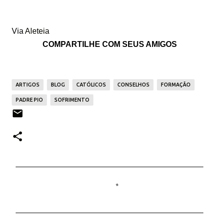
Via
Aleteia
COMPARTILHE COM SEUS AMIGOS
ARTIGOS
BLOG
CATÓLICOS
CONSELHOS
FORMAÇÃO
PADRE PIO
SOFRIMENTO
C
o
m