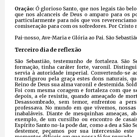
Oração:
Ó glorioso Santo, que nos legais tão be
que nos alcanceis de Deus o amparo para os pob
particularmente para nós que vos reverenciamos
comiseração para com os sofredores. Por Cristo 
Pai-nosso, Ave-Maria e Glória ao Pai. São Sebastiã
Terceiro dia de reflexão
São Sebastião, testemunho de fortaleza. São S
formação, tinha caráter forte, varonil. Distin
servia à autoridade imperial. Convertendo-se a
transfigurou pela graça estes dons naturais, q
Reino de Deus sua alma varonil e destemida. Sol
Foi com mesma coragem e fortaleza com que ser
depois, a ele resistiu, quando ameaçado de mort
Desassombrado, sem temor, enfrentou a pers
professava. No mundo em que vivemos, nossa
inabaláveis. Diante de mesquinhas ameaças, 
exemplo, de um cursilho ou encontro de casais,
Espírito Santo no-la pode dar, como a deu a São 
destemor, peçamos por sua intercessão est
momentos difíceis em que nossa fé for provada.