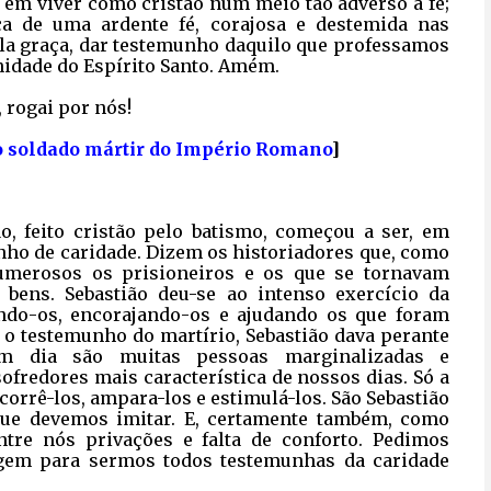
o em viver como cristão num meio tão adverso à fé;
aça de uma ardente fé, corajosa e destemida nas
ela graça, dar testemunho daquilo que professamos
nidade do Espírito Santo. Amém.
, rogai por nós!
o soldado mártir do Império Romano
]
ão, feito cristão pelo batismo, começou a ser, em
nho de caridade. Dizem os historiadores que, como
umerosos os prisioneiros e os que se tornavam
bens. Sebastião deu-se ao intenso exercício da
ando-os, encorajando-os e ajudando os que foram
r o testemunho do martírio, Sebastião dava perante
m dia são muitas pessoas marginalizadas e
ofredores mais característica de nossos dias. Só a
orrê-los, ampara-los e estimulá-los. São Sebastião
ue devemos imitar. E, certamente também, como
ntre nós privações e falta de conforto. Pedimos
gem para sermos todos testemunhas da caridade