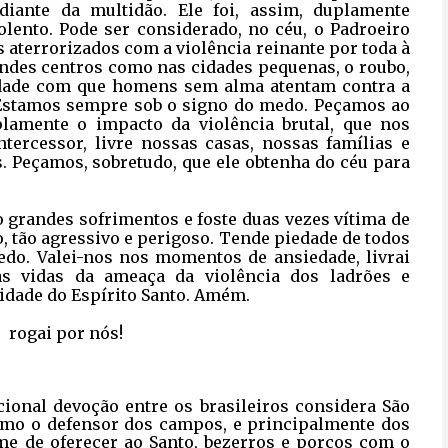
diante da multidão. Ele foi, assim, duplamente
lento. Pode ser considerado, no céu, o Padroeiro
s aterrorizados com a violência reinante por toda à
ndes centros como nas cidades pequenas, o roubo,
ridade com que homens sem alma atentam contra a
. Estamos sempre sob o signo do medo. Peçamos ao
lamente o impacto da violência brutal, que nos
ntercessor, livre nossas casas, nossas famílias e
. Peçamos, sobretudo, que ele obtenha do céu para
ão grandes sofrimentos e foste duas vezes vítima de
o, tão agressivo e perigoso. Tende piedade de todos
do. Valei-nos nos momentos de ansiedade, livrai
as vidas da ameaça da violência dos ladrões e
nidade do Espírito Santo. Amém.
,
rogai por nós!
cional devoção entre os brasileiros considera São
omo o defensor dos campos, e principalmente dos
me de oferecer ao Santo, bezerros e porcos com o