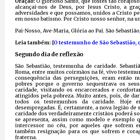
Oração:
Ó glorioso Santo, que fostes tão corajos
alcançai-nos de Deus, por Jesus Cristo, a gr
adversidades e que possamos, unidos a Cristo p
em nosso batismo. Por Cristo nosso senhor, na u
Pai-Nosso, Ave-Maria, Glória ao Pai. São Sebastião
Leia também: [
O testemunho de São Sebastião, 
Segundo dia de reflexão
São Sebastião, testemunha de caridade. Sebasti
Roma, entre muitos coirmãos na fé, vivo testemu
consequência das perseguições, eram então n
pobres porque o governo sequestrava os seus 
caridade, visitando os encarcerados e confort
atingidos pela pobreza. Muito antes, pois, de da
todos os testemunhos da caridade. Hoje e
desempregadas. É, certamente, a nova legião de s
caridade dos verdadeiramente cristãos poderá soc
se apresenta, assim como modelo e exemplo q
intercessor no céu, por aqueles que sofrem e
também resignação para os que sofrem e cora
fraterna.