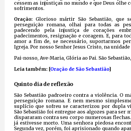
cessem as injustiças no mundo e que Deus olhe c
sofrimentos.
Oração:
Glorioso mártir São Sebastião, que s
perseguição romana, olhai para todas as pe
padecendo pela injustiça de corações embr
padecimentos, resignação e coragem. E, para tod
amor a fim de, se necessário, suportarmos per
Igreja. Por nosso Senhor Jesus Cristo, na unidad
Pai-nosso, Ave-Maria, Glória ao Pai. São Sebastião
Leia também: [
Oração de São Sebastião
]
Quinto dia de reflexão
São Sebastião padroeiro contra a violência. O m
perseguição romana. E nem mesmo simplesmen
suplício que sofreu se caracterizou por dupla v
São Sebastião foi entregue aos algozes para ser 
dispararam contra seu corpo numerosas flechas
já estivesse morto. Uma senhora piedosa encontr
Segunda vez, porém, foi aprisionado quando apar