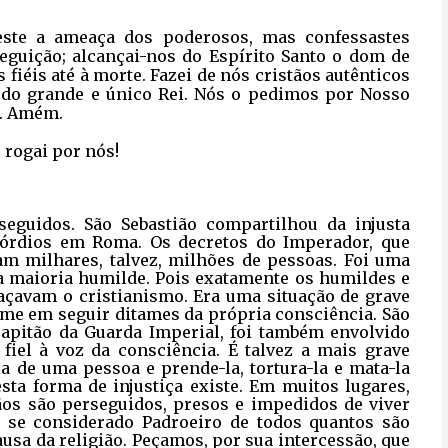
este a ameaça dos poderosos, mas confessastes
eguição; alcançai-nos do Espírito Santo o dom de
fiéis até à morte. Fazei de nós cristãos autênticos
o do grande e único Rei. Nós o pedimos por Nosso
to. Amém.
, rogai por nós!
seguidos. São Sebastião compartilhou da injusta
mórdios em Roma. Os decretos do Imperador, que
am milhares, talvez, milhões de pessoas. Foi uma
a maioria humilde. Pois exatamente os humildes e
çavam o cristianismo. Era uma situação de grave
ime em seguir ditames da própria consciência. São
 Capitão da Guarda Imperial, foi também envolvido
iel à voz da consciência. É talvez a mais grave
ia de uma pessoa e prende-la, tortura-la e mata-la
sta forma de injustiça existe. Em muitos lugares,
ãos são perseguidos, presos e impedidos de viver
m, se considerado Padroeiro de todos quantos são
usa da religião. Peçamos, por sua intercessão, que