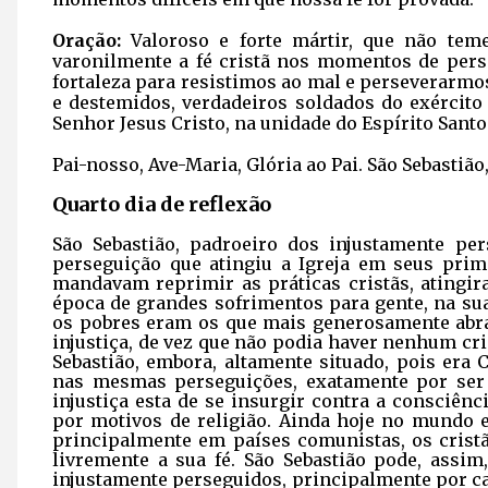
Oração:
Valoroso e forte mártir, que não tem
varonilmente a fé cristã nos momentos de pers
fortaleza para resistimos ao mal e perseverarmos 
e destemidos, verdadeiros soldados do exércit
Senhor Jesus Cristo, na unidade do Espírito San
Pai-nosso, Ave-Maria, Glória ao Pai. São Sebastião
Quarto dia de reflexão
São Sebastião, padroeiro dos injustamente per
perseguição que atingiu a Igreja em seus pri
mandavam reprimir as práticas cristãs, atingir
época de grandes sofrimentos para gente, na su
os pobres eram os que mais generosamente abra
injustiça, de vez que não podia haver nenhum cr
Sebastião, embora, altamente situado, pois era
nas mesmas perseguições, exatamente por ser f
injustiça esta de se insurgir contra a consciênc
por motivos de religião. Ainda hoje no mundo e
principalmente em países comunistas, os crist
livremente a sua fé. São Sebastião pode, assi
injustamente perseguidos, principalmente por ca