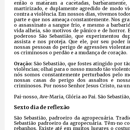
então o mataram a cacetadas, barbaramente, 
martirizado, e duplamente agredido de modo vio
contra a violência. Em nossos dias, vivemos todo
parte e que nos ameaça constantemente. Nos gra
o assassinato a sangue frio, e mesmo a barba
vida alheia, são motivos de pânico e de horror
poderoso São Sebastião, que experimentou dup
assista e nos proteja. Que ele, por seu poder i
nossas pessoas do perigo de agressões violentas
os criminosos o perdão e a mudança de coração.
Oração:
São Sebastião, que fostes atingido por t
violências; olhai para o nosso mundo tão violent
nós somos constantemente perturbados pelo me
nossas casas do perigo dos assaltos e noss
criminosos. Por nosso Senhor Jesus Cristo, na u
Pai-nosso, Ave-Maria, Glória ao Pai. São Sebastião
Sexto dia de reflexão
São Sebastião, padroeiro da agropecuária. Tradi
Sebastião padroeiro da agropecuária. Têm-no c
rebanhos. Existe até em muitos lugares o costu