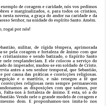
lo exemplo de coragem e caridade, nós vos pedimos
res e marginalizados, e, para todos os cristãos,
 nesta novena, a graça do andor na caridade e da
nosso Senhor, na unidade do espírito Santo. Amém.
o, rogai por nós!
ebastião, militar, de rígida têmpera, aprimorada
guia-se pela coragem e fortaleza de ânimo com que
o cristianismo e sendo batizado, o Espírito Santo
ue nele resplandeciam. E ele colocou a serviço do
dado do imperador, mudou-se em soldado de Cristo.
via antes a seu senhor temporal, que Sebastião,
e por causa das práticas e convicções religiosas.
eguição e o martírio, e não renegou a fé que
s convicções religiosas nem sempre permanecem
abandonamos as disposições com que saímos, por
 Falta-nos à fortaleza de ânimo. E esta, só a do
Sebastião. Vendo nele o grande modelo de coragem e
e mesmo dom. E proponhamos-nos imita-lo nos