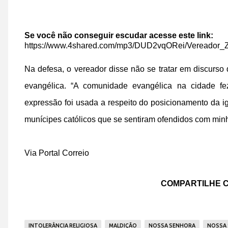
Se você não conseguir escudar acesse este link:
https://www.4shared.com/mp3/DUD2vqORei/Vereador_Z
Na defesa, o vereador disse não se tratar em discurso
evangélica. “A comunidade evangélica na cidade f
expressão foi usada a respeito do posicionamento da i
munícipes católicos que se sentiram ofendidos com minh
Via Portal Correio
COMPARTILHE C
INTOLERÂNCIA RELIGIOSA
MALDIÇÃO
NOSSA SENHORA
NOSSA 