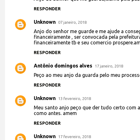
o
RESPONDER
m
e
Unknown
07 janeiro, 2018
n
Anjo do senhor me guarde e me ajude a conseg
t
financeiramente , ser convocada pela prefeitur
financeiramente tb e seu comercio prospere.a
á
RESPONDER
r
i
Antônio domingos alves
17 janeiro, 2018
o
Peço ao meu anjo da guarda pelo meu process
s
RESPONDER
Unknown
13 fevereiro, 2018
Meu santo anjo peço que der tudo certo com a 
como antes. amem
RESPONDER
Unknown
17 fevereiro, 2018