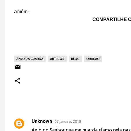
Amém!
COMPARTILHE C
ANJO DA GUARDA
ARTIGOS
BLOG
ORAÇÃO
Unknown
07 janeiro, 2018
C
Anjo do Senhor que me guarda,clamo pela paz 