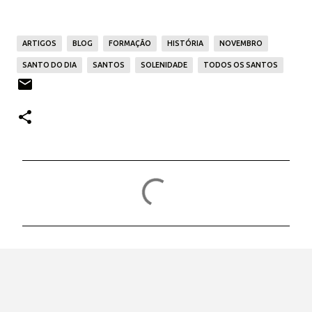
ARTIGOS
BLOG
FORMAÇÃO
HISTÓRIA
NOVEMBRO
SANTO DO DIA
SANTOS
SOLENIDADE
TODOS OS SANTOS
C
o
m
e
n
t
á