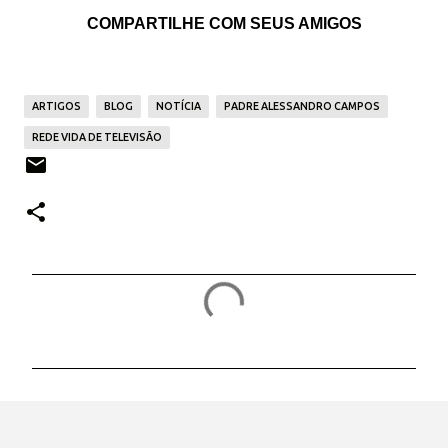
COMPARTILHE COM SEUS AMIGOS
ARTIGOS
BLOG
NOTÍCIA
PADRE ALESSANDRO CAMPOS
REDE VIDA DE TELEVISÃO
C
o
m
e
n
t