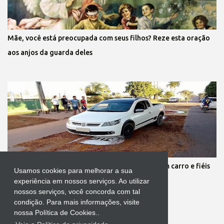
Mãe, você está preocupada com seus filhos? Reze esta oração
aos anjos da guarda deles
Protestante destrói tapete de Corpus Christi com carro e fiéis
Usamos cookies para melhorar a sua
se revoltam
experiência em nossos serviços. Ao utilizar
nossos serviços, você concorda com tal
condição. Para mais informações, visite
nossa Política de Cookies..