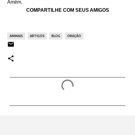
Amém.
COMPARTILHE COM SEUS AMIGOS
ANIMAIS
ARTIGOS
BLOG
ORAÇÃO
C
o
m
e
n
t