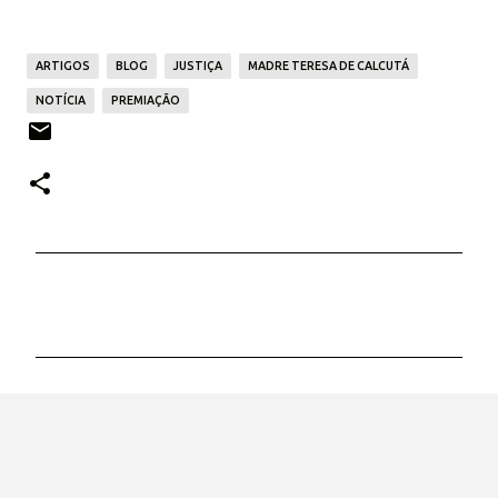
ARTIGOS
BLOG
JUSTIÇA
MADRE TERESA DE CALCUTÁ
NOTÍCIA
PREMIAÇÃO
C
o
m
e
n
t
á