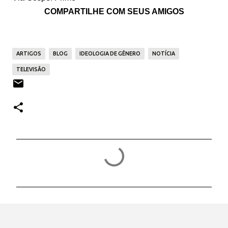
COMPARTILHE COM SEUS AMIGOS
ARTIGOS
BLOG
IDEOLOGIA DE GÊNERO
NOTÍCIA
TELEVISÃO
C
o
m
e
n
t