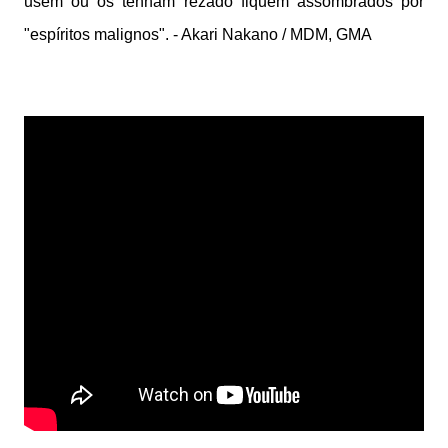
usem ou os tenham rezado fiquem assombrados por
"espíritos malignos". - Akari Nakano / MDM, GMA