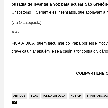
ousadia de levantar a voz para acusar São Gregór
Crisóstomo… Seriam eles insensatos, que apoiavam a r
(via
O catequista
)
*****
FICA A DICA: quem falou mal do Papa por esse moti
grave caluniar alguém, e se a calúnia for contra o vigário
COMPARTILHE C
ARTIGOS
BLOG
IGREJA CATÓLICA
NOTÍCIA
PAPA FRANCISC