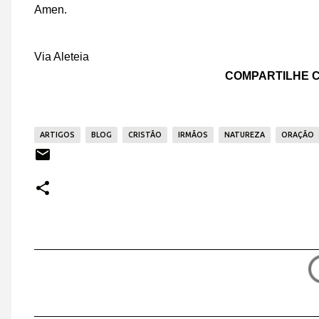
Amen.
Via Aleteia
COMPARTILHE C
ARTIGOS
BLOG
CRISTÃO
IRMÃOS
NATUREZA
ORAÇÃO
C
o
m