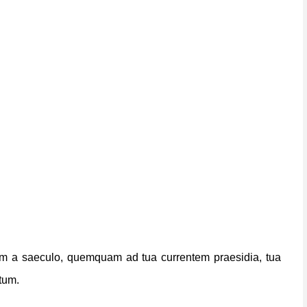
um a saeculo,
quemquam ad tua currentem praesidia,
tua
tum.