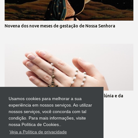
Novena dos nove meses de gestação de Nossa Senhora
Oração para quebrar as muralhas da inveja, da calúnia e da
Usamos cookies para melhorar a sua
mentira
experiência em nossos serviços. Ao utilizar
nossos serviços, você concorda com tal
condição. Para mais informações, visite
nossa Política de Cookies..
Veja a Política de privacidade
Tecnologia do Blogger