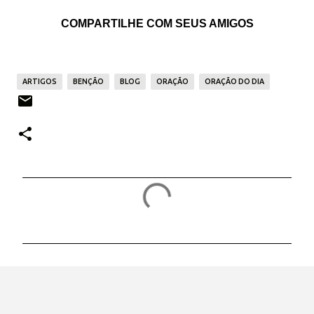
COMPARTILHE COM SEUS AMIGOS
ARTIGOS
BENÇÃO
BLOG
ORAÇÃO
ORAÇÃO DO DIA
C
o
m
e
n
t