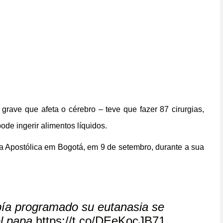
rave que afeta o cérebro – teve que fazer 87 cirurgias,
ode ingerir alimentos líquidos.
a Apostólica em Bogotá, em 9 de setembro, durante a sua
bía programado su eutanasia se
el papa
https://t.co/DEeKocJB71