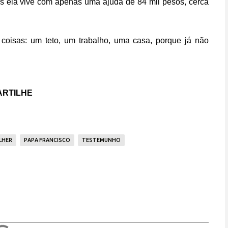
is ela vive com apenas uma ajuda de 84 mil pesos, cerca
coisas: um teto, um trabalho, uma casa, porque já não
RTILHE
LHER
PAPA FRANCISCO
TESTEMUNHO