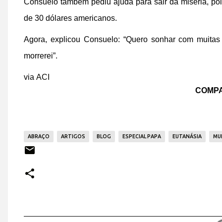
Consuelo também pediu ajuda para sair da miséria, po
de 30 dólares americanos.
Agora, explicou Consuelo: “Quero sonhar com muitas 
morrerei”.
via
ACI
COMPA
ABRAÇO
ARTIGOS
BLOG
ESPECIAL PAPA
EUTANÁSIA
MU