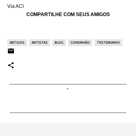
Via ACI
COMPARTILHE COM SEUS AMIGOS
ARTIGOS
ARTISTAS
BLOG
COMUNHÃO
TESTEMUNHO
C
o
m
e
n