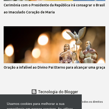
Cerimônia com o Presidente da República irá consagrar o Brasil
ao Imaculado Coração de Maria
Oração a infalível ao Divino Pai Eterno para alcançar uma graça
Tecnologia do Blogger
Site Oficial da Comunidade Nossa Senhora cuida de mim. Todos os direitos
Usamos cookies para melhorar a sua
reservados
experiência em nossos serviços. Ao utilizar