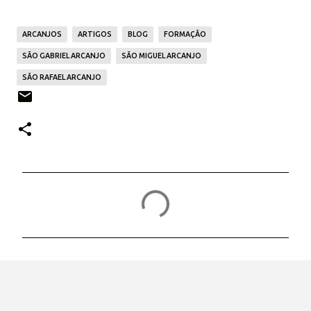
ARCANJOS
ARTIGOS
BLOG
FORMAÇÃO
SÃO GABRIEL ARCANJO
SÃO MIGUEL ARCANJO
SÃO RAFAEL ARCANJO
C
o
m
e
n
t