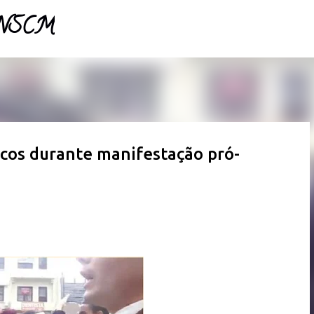
- NSCM
Pular para o conteúdo principal
icos durante manifestação pró-