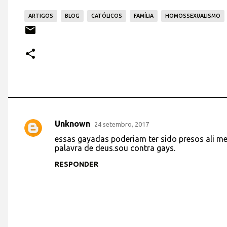
ARTIGOS
BLOG
CATÓLICOS
FAMÍLIA
HOMOSSEXUALISMO
Unknown
24 setembro, 2017
C
essas gayadas poderiam ter sido presos ali m
o
palavra de deus.sou contra gays.
m
RESPONDER
e
n
t
á