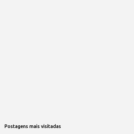
i
o
s
Postagens mais visitadas