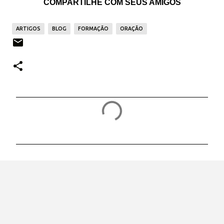
COMPARTILHE COM SEUS AMIGOS
ARTIGOS
BLOG
FORMAÇÃO
ORAÇÃO
C
o
m
e
n
t
á
r