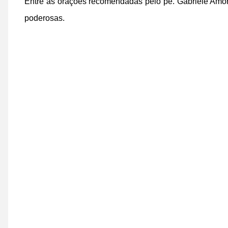
Entre as orações recomendadas pelo pe. Gabriele Amor
poderosas.