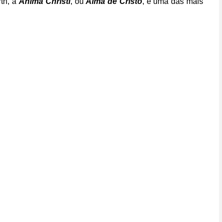
th, a
Anima Christi
, ou
Alma de Cristo
, é uma das mais