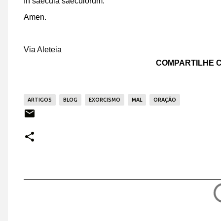
In saecula saeculorum.
Amen.
Via Aleteia
COMPARTILHE C
ARTIGOS
BLOG
EXORCISMO
MAL
ORAÇÃO
C
o