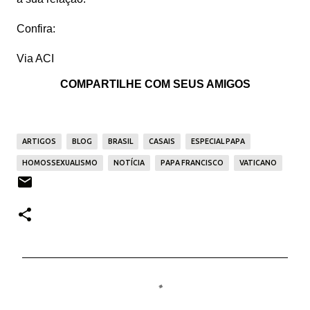
Confira:
Via ACI
COMPARTILHE COM SEUS AMIGOS
ARTIGOS
BLOG
BRASIL
CASAIS
ESPECIAL PAPA
HOMOSSEXUALISMO
NOTÍCIA
PAPA FRANCISCO
VATICANO
C
o