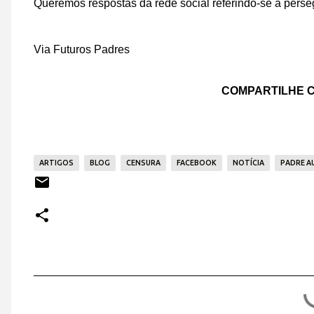
Queremos respostas da rede social referindo-se a perseg
Via Futuros Padres
COMPARTILHE C
ARTIGOS
BLOG
CENSURA
FACEBOOK
NOTÍCIA
PADRE A
C