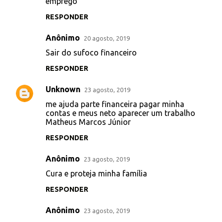
emprego
m
RESPONDER
e
Anônimo
n
20 agosto, 2019
t
Sair do sufoco financeiro
á
RESPONDER
r
Unknown
23 agosto, 2019
i
me ajuda parte financeira pagar minha
o
contas e meus neto aparecer um trabalho
s
Matheus Marcos Júnior
RESPONDER
Anônimo
23 agosto, 2019
Cura e proteja minha família
RESPONDER
Anônimo
23 agosto, 2019