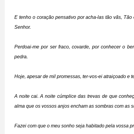
E tenho o coração pensativo por acha-las tão vãs,
Tão 
Senhor.
Perdoai-me por ser fraco, covarde, p
or conhecer o bem
pedra.
Hoje, apesar de mil promessas, ter-vos-ei atraiçoado e
te
A noite cai. A noite cúmplice das trevas de que conhe
alma q
ue os vossos anjos encham as sombras com as su
Fazei com que o meu sonho seja habitado pela vossa p