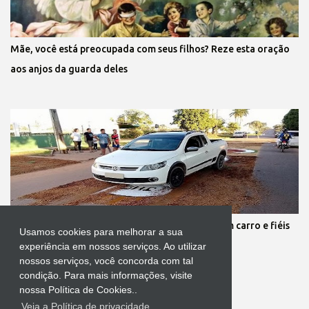
Mãe, você está preocupada com seus filhos? Reze esta oração
aos anjos da guarda deles
Protestante destrói tapete de Corpus Christi com carro e fiéis
Usamos cookies para melhorar a sua
se revoltam
experiência em nossos serviços. Ao utilizar
nossos serviços, você concorda com tal
condição. Para mais informações, visite
nossa Política de Cookies..
Veja a Política de privacidade