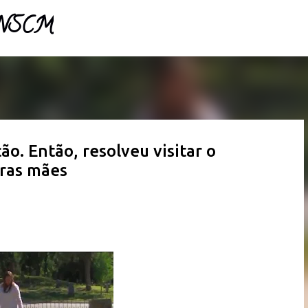
- NSCM
Pular para o conteúdo principal
ão. Então, resolveu visitar o
tras mães