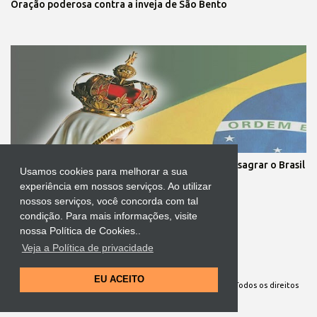
Oração poderosa contra a inveja de São Bento
Cerimônia com o Presidente da República irá consagrar o Brasil
Usamos cookies para melhorar a sua
ao Imaculado Coração de Maria
experiência em nossos serviços. Ao utilizar
nossos serviços, você concorda com tal
condição. Para mais informações, visite
nossa Política de Cookies..
Veja a Política de privacidade
Tecnologia do Blogger
EU ACEITO
Site Oficial da Comunidade Nossa Senhora cuida de mim. Todos os direitos
reservados