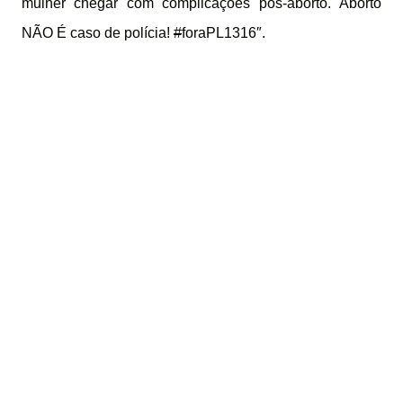
mulher chegar com complicações pós-aborto. Aborto
NÃO É caso de polícia!
#
foraPL1316
″.