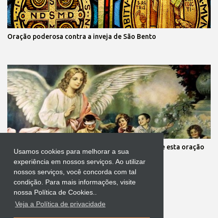
Oração poderosa contra a inveja de São Bento
Mãe, você está preocupada com seus filhos? Reze esta oração
Usamos cookies para melhorar a sua
aos anjos da guarda deles
experiência em nossos serviços. Ao utilizar
nossos serviços, você concorda com tal
condição. Para mais informações, visite
nossa Política de Cookies..
Veja a Política de privacidade
Tecnologia do Blogger