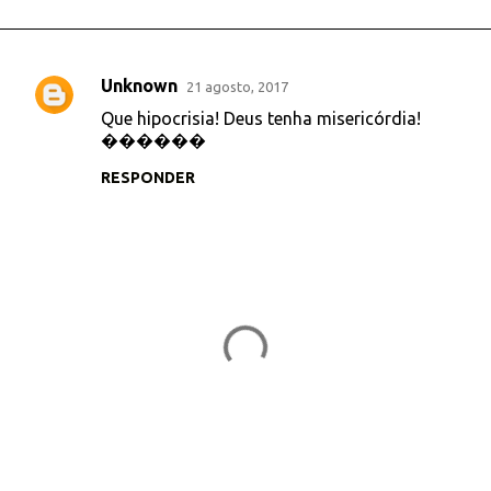
Unknown
21 agosto, 2017
C
Que hipocrisia! Deus tenha misericórdia!
o
������
m
RESPONDER
e
n
t
á
r
i
o
s