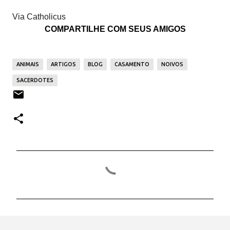
Via Catholicus
COMPARTILHE COM SEUS AMIGOS
ANIMAIS
ARTIGOS
BLOG
CASAMENTO
NOIVOS
SACERDOTES
C
o
m
e
n