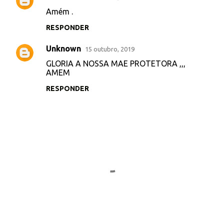
C
Amém .
o
RESPONDER
m
e
Unknown
15 outubro, 2019
n
GLORIA A NOSSA MAE PROTETORA ,,,
t
AMEM
á
RESPONDER
r
i
o
s