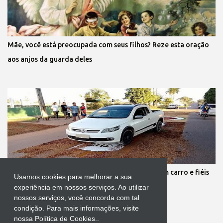
Mãe, você está preocupada com seus filhos? Reze esta oração
aos anjos da guarda deles
Protestante destrói tapete de Corpus Christi com carro e fiéis
Usamos cookies para melhorar a sua
se revoltam
experiência em nossos serviços. Ao utilizar
nossos serviços, você concorda com tal
condição. Para mais informações, visite
nossa Política de Cookies..