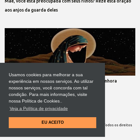
Mãe, você está preocupada com seus filhos? Reze esta oração
aos anjos da guarda deles
Usamos cookies para melhorar a sua
Novena dos nove meses de gestação de Nossa Senhora
experiência em nossos serviços. Ao utilizar
nossos serviços, você concorda com tal
condição. Para mais informações, visite
nossa Política de Cookies..
Veja a Política de privacidade
Tecnologia do Blogger
EU ACEITO
Site Oficial da Comunidade Nossa Senhora cuida de mim. Todos os direitos
reservados