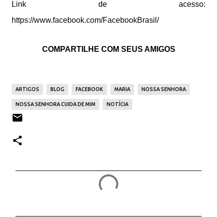
Link de acesso:
https://www.facebook.com/FacebookBrasil/
COMPARTILHE COM SEUS AMIGOS
ARTIGOS
BLOG
FACEBOOK
MARIA
NOSSA SENHORA
NOSSA SENHORA CUIDA DE MIM
NOTÍCIA
C
o
m